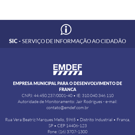
SIC -
SERVIÇO DE INFORMAÇÃO AO CIDADÃO
EMPRESA MUNICIPAL PARA O DESENVOLVIMENTO DE
FRANCA
CNPJ: 44.450.237/0001-40 • IE: 310.040.346.110
Autoridade de Monitoramento: Jair Rodrigues - e-mail:
contato@emdef.com.br
Rua Vera Beatriz Marques Mello, 5965 • Distrito Industrial • Franca,
SP • CEP 14406-123
Fone: (16) 3707-1300