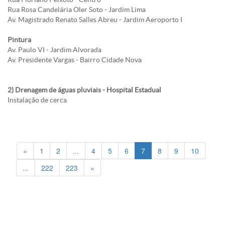
Rua Rosa Candelária Oler Soto - Jardim Lima
Av. Magistrado Renato Salles Abreu - Jardim Aeroporto I
Pintura
Av. Paulo VI - Jardim Alvorada
Av. Presidente Vargas - Bairro Cidade Nova
2) Drenagem de águas pluviais - Hospital Estadual
Instalação de cerca
«
1
2
...
4
5
6
7
8
9
10
...
222
223
»