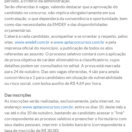
período, a critério da administração.
Serão oferecidas 6 vagas, valendo destacar que a aprovação do
candidato no concurso, não implica obrigatoriamente em sua
contratação, o que dependerá da conveniência e oportunidade, bem
como das necessidades da EMDEF e das disponibilidades
orçamentárias.
Caberá a cada candidato, acompanhar e se orientar a respeito, pelos
sites:
www.emdef.com.br
e
www.aptaconcursos.com.br
e pela
imprensa oficial do município, a publicação de todos os atos
referentes ao assunto. O processo seletivo contará com a aplicação
de prova objetiva de caráter eliminatório e classificatório, cujos
detalhes podem ser consultados no edital. A prova está marcada
para
24 de outubro
. Das seis vagas oferecidas, 4 são para ampla
concorrência e 2 para candidatos em situação de vulnerabilidade
ou risco social, com bolsa auxílio de R$ 4,69 por hora.
Das inscrições
As inscrições serão realizadas, exclusivamente, pela internet, no
endereço
www.aptaconcursos.com.br
, entre os dias 10, deste mês e
vai até o dia
10 de outubro
, bastando ao candidato acessar o "link"
correspondente ao processo seletivo e preencher o formulário com
seus dados pessoais, imprimir o boleto bancário (correspondente a
taxa de inscrição de R$ 30,00).