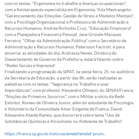
com os temas: "Ergonomia no trabalho e doenças ocupacionais",
com a fisioterapeuta especialista em Ergonomia, Yula Mastrangolo;
"Gerenciamento das Emoções, Gestão de Stress e Modelos Mentais",
com a Psicóloga Organizacional e Professora de Administração e
Recursos Humanos, Andréa Richinho Cruz; "Educação Financeira"
com a Planejadora Financeira Pessoal, Jane Grisiele Marques
Ferreira; "Olhar da Administração Pública" com o Secretário de
Administração e Recursos Humanos, Petersson Faciroli; e para
encerrar as atividades do dia, Andressa Neves, Diretora do
Departamento de Governo da Prefeitura, estará falando sobre
"Redes Sociais e Imprensa".
Finalizando a programação da SIPAT, na sexta-feira, 25, no auditório
da Secretaria de Educação, a partir das 8h, serão realizadas as
palestras com os temas: "Segurança no Trabalho e suas
Importâncias", com professor Alexandre Olímpio, do SENAI/Franca;
"Noções de Primeiros Socorros", com o Militar e sócio da Rede
Extintor, Romeu de Oliveira Junior, além do estudante de Psicologia
e Voluntário da Comunidade Amor Exigente de Franca, David
Alexandre Ataíde Ramos, que discorrerá sobre tema "Uso de
Substâncias Químicas e Alcoolismo no Ambiente de Trabalho".
https://franca.sp.gov.br/noticias/emdef/emdef-prom...