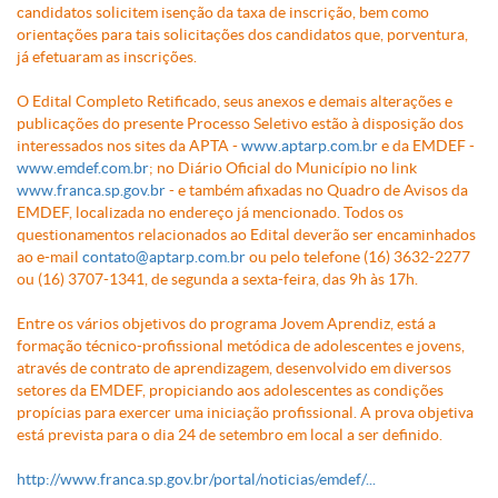
candidatos solicitem isenção da taxa de inscrição, bem como
orientações para tais solicitações dos candidatos que, porventura,
já efetuaram as inscrições.
O Edital Completo Retificado, seus anexos e demais alterações e
publicações do presente Processo Seletivo estão à disposição dos
interessados nos sites da APTA -
www.aptarp.com.br
e da EMDEF -
www.emdef.com.br
; no Diário Oficial do Município no link
www.franca.sp.gov.br
- e também afixadas no Quadro de Avisos da
EMDEF, localizada no endereço já mencionado. Todos os
questionamentos relacionados ao Edital deverão ser encaminhados
ao e-mail
contato@aptarp.com.br
ou pelo telefone (16) 3632-2277
ou (16) 3707-1341, de segunda a sexta-feira, das 9h às 17h.
Entre os vários objetivos do programa Jovem Aprendiz, está a
formação técnico-profissional metódica de adolescentes e jovens,
através de contrato de aprendizagem, desenvolvido em diversos
setores da EMDEF, propiciando aos adolescentes as condições
propícias para exercer uma iniciação profissional. A prova objetiva
está prevista para o dia 24 de setembro em local a ser definido.
http://www.franca.sp.gov.br/portal/noticias/emdef/...