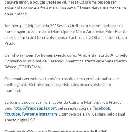
palavra amor, e poucas vezes se viu nessa Casa uma pessoa ser
aplaudida como ele foi e mais uma vez a Câmara deixa sua marca na
comunidade'.
Também participaram da 34ª Sessão Ordinária e acompanharam a
homenagem, o Secretário Municipal de Meio Ambiente, Éder Brazão
e a Secretária de Desenvolvimento, Lucimara de Oliveira Correia do
Prado.
Celinho também foi homenageado como 'Ambientalista do Ano' pelo
Conselho Municipal de Desenvolvimento Sustentável e Saneamento
Básico (CONDEMA).
Os demais vereadores também ressaltaram o profissionalismo e
dedicação de Celinho nas suas atividades desenvolvidas no
município.
Saiba mais sobre as informações da Câmara Municipal de Franca
pelo
https://franca.sp.leg.br/
, pelas redes sociais
Facebook
,
Youtube
,
Twitter
e
Instagram
. E também pela TV Câmara pelo canal
aberto digital 6.3
Comitiva da Câmara de Franca visita estrutura da Emdef