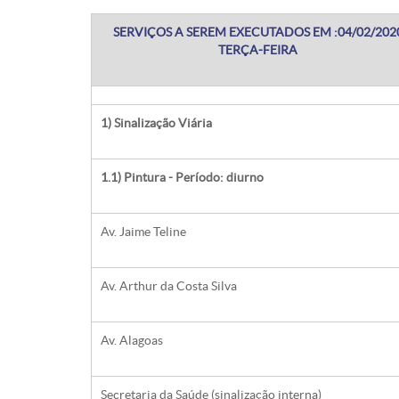
SERVIÇOS A SEREM EXECUTADOS EM :04/02/202
TERÇA-FEIRA
1) Sinalização Viária
1.1) Pintura - Período: diurno
Av. Jaime Teline
Av. Arthur da Costa Silva
Av. Alagoas
Secretaria da Saúde (sinalização interna)