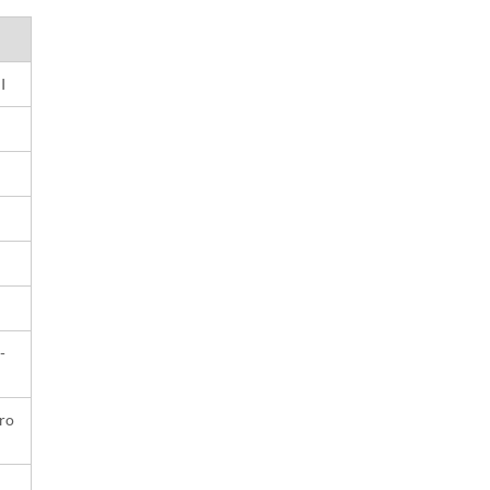
I
-
ro